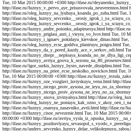
Tue, 10 Mar 2015 00:00:00 +0300
http://ifase.ru//deyanenko_luznyy
http://ifase.ru//luznyy_v_pervo_aye_prisusvovala_neuverennos.html
http://ifase.ru//oleg_luznyy_na_lyubaya_koanda_po_zuba.html
Tue, 
http://ifase.ru//oleg_luznyy_sevcenko__orosiy_igrok_i_ya_sciayu_c
http://ifase.ru//oleg_luznyy_sevcenko__orosiy_igrok_i_ya_sciayu_c
http://ifase.ru//luznyy_andre_poionku_adapiruesya.html
http://ifase.
http://ifase.ru//luznyy_priglasi_anri_i_vieyra_vo_lvov.html
Tue, 10 M
http://ifase.ru//luznyy_i_ignaev_pokidayu_kievskoe_dinao.html
Tue,
http://ifase.ru//oleg_luznyy_ecse_goddva_planiruyu_poigra.html
Tue,
http://ifase.ru//luznyy_da_y_pered_kazdy_ace_v_serkov_odi.html
Tu
http://ifase.ru//luznyy_dnepr__neploaya_koanda_no_ne_dlya_ligi_c
http://ifase.ru//luznyy_avriya_goova_k_sezonu_na_80_prosenov.htm
http://ifase.ru//igor_surkis_luznyy_bysro_navede_dissiplinu.html
Tue,
http://ifase.ru//luznyy_na_priee_ecse_neskolko_novickov.html
Tue, 1
Tue, 10 Mar 2015 00:00:00 +0300
http://ifase.ru//luznyy_rezula_zak
http://ifase.ru//luznyy_oze_vozglavi_laviyskuyu_venu.html
http://if
http://ifase.ru//luznyy_nicego_proiv_aysona_ne_ieyu_no_za_sbornu
http://ifase.ru//luznyy_nicego_proiv_aysona_ne_ieyu_no_za_sbornu
http://ifase.ru//luznyy_snova_izvinyalsya.html
http://ifase.ru//ole
http://ifase.ru//oleg_luznyy_ne_poniayu_kak_ozno_v_akoy_oen_i_
http://ifase.ru//luznyy_osaesya_nasavniko_avrii.html
http://ifase.ru/
http://ifase.ru//luznyy_cisoe_nevezenie.html
Tue, 10 Mar 2015 00:00
00:00:00 +0300
http://ifase.ru//avriya_vysla_iz_opuska_luznyy__na_
http://ifase.ru//luznyy_pozdravlyayu_sevasopol_s_vyodo_v_preerligu
http://ifase.ru//andrey_sevcenko_luznyy_delae_velikolepnuyu_rabou.