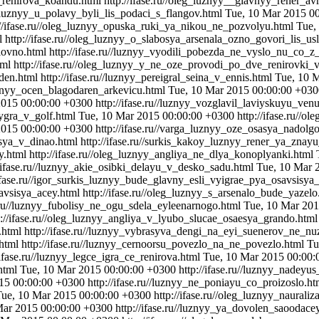
_renirova_koandu.html
http://ifase.ru//oleg_luznyy__glavnyy_rener_av
u//luznyy_u_polavy_byli_lis_podaci_s_flangov.html
Tue, 10 Mar 2015 0
://ifase.ru//oleg_luznyy_opuska_ruki_ya_nikou_ne_pozvolyu.html
Tue,
l
http://ifase.ru//oleg_luznyy_o_slabosya_arsenala_ozno_govori_lis_u
lovno.html
http://ifase.ru//luznyy_vyodili_pobezda_ne_vyslo_nu_co_z
tml
http://ifase.ru//oleg_luznyy_y_ne_oze_provodi_po_dve_renirovki_
den.html
http://ifase.ru//luznyy_pereigral_seina_v_ennis.html
Tue, 10 
/luznyy_ocen_blagodaren_arkevicu.html
Tue, 10 Mar 2015 00:00:00 +030
2015 00:00:00 +0300
http://ifase.ru//luznyy_vozglavil_laviyskuyu_ven
sygra_v_golf.html
Tue, 10 Mar 2015 00:00:00 +0300
http://ifase.ru//
2015 00:00:00 +0300
http://ifase.ru//varga_luznyy_oze_osasya_nadolg
esya_v_dinao.html
http://ifase.ru//surkis_kakoy_luznyy_rener_ya_zna
y.html
http://ifase.ru//oleg_luznyy_angliya_ne_dlya_konoplyanki.html
//ifase.ru//luznyy_akie_osibki_delayu_v_desko_sadu.html
Tue, 10 Mar 
/ifase.ru//igor_surkis_luznyy_bude_glavny_esli_vyigrae_pya_osavsisya
savsisya_acey.html
http://ifase.ru//oleg_luznyy_s_arsenalo_bude_yazel
e.ru//luznyy_fubolisy_ne_ogu_sdela_eyleenarnogo.html
Tue, 10 Mar 201
p://ifase.ru//oleg_luznyy_angliya_v_lyubo_slucae_osaesya_grando.htm
.html
http://ifase.ru//luznyy_vybrasyva_dengi_na_eyi_suenerov_ne_n
html
http://ifase.ru//luznyy_cernoorsu_povezlo_na_ne_povezlo.html
Tu
/ifase.ru//luznyy_legce_igra_ce_renirova.html
Tue, 10 Mar 2015 00:00:
.html
Tue, 10 Mar 2015 00:00:00 +0300
http://ifase.ru//luznyy_nadey
15 00:00:00 +0300
http://ifase.ru//luznyy_ne_poniayu_co_proizoslo.ht
Tue, 10 Mar 2015 00:00:00 +0300
http://ifase.ru//oleg_luznyy_naural
Mar 2015 00:00:00 +0300
http://ifase.ru//luznyy_ya_dovolen_saoodac