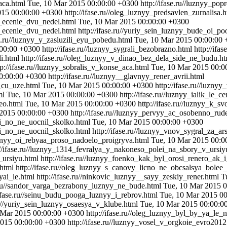
_aca.html
Tue, 10 Mar 2015 00:00:00 +0300
http://ifase.ru//luznyy_po
015 00:00:00 +0300
http://ifase.ru//oleg_luznyy_predsavlen_zurnalisa.
_v_ecenie_dvu_nedel.html
Tue, 10 Mar 2015 00:00:00 +0300
v_ecenie_dvu_nedel.html
http://ifase.ru//yuriy_sein_luznyy_bude_oi_p
se.ru//luznyy_y_zasluzili_eyu_pobedu.html
Tue, 10 Mar 2015 00:00:00
:00:00 +0300
http://ifase.ru//luznyy_sygrali_bezobrazno.html
http://ifa
li.html
http://ifase.ru//oleg_luznyy_v_dinao_bez_dela_side_ne_budu.h
tp://ifase.ru//luznyy_sobralis_v_konse_aca.html
Tue, 10 Mar 2015 00:0
0:00:00 +0300
http://ifase.ru//luznyy__glavnyy_rener_avrii.html
__cu_uze.html
Tue, 10 Mar 2015 00:00:00 +0300
http://ifase.ru//luzn
ml
Tue, 10 Mar 2015 00:00:00 +0300
http://ifase.ru//luznyy_ialik_le
deo.html
Tue, 10 Mar 2015 00:00:00 +0300
http://ifase.ru//luznyy_k_
 2015 00:00:00 +0300
http://ifase.ru//luznyy_pervyy_ac_osobenno_rud
oki_no_ne_uocnil_skolko.html
Tue, 10 Mar 2015 00:00:00 +0300
ki_no_ne_uocnil_skolko.html
http://ifase.ru//luznyy_vnov_sygral_za_ar
/luznyy_oi_rebyaa_proso_nadoelo_proigryva.html
Tue, 10 Mar 2015 00:0
://ifase.ru//luznyy_1314_fevralya_y_nakoneso_polei_na_sbory_v_ursi
_ursiyu.html
http://ifase.ru//luznyy_foenko_kak_byl_orosi_renero_ak_
.html
http://ifase.ru//oleg_luznyy_s_canovy_licno_ne_obcsalsya_bolee
yai_le.html
http://ifase.ru//ninkovic_luznyy__sayy_zeskiy_rener.html
T
e.ru//sandor_varga_bezrabony_luznyy_ne_bude.html
Tue, 10 Mar 2015 
/ifase.ru//seinu_budu_pooga_luznyy_i_rebrov.html
Tue, 10 Mar 2015 0
.ru//yuriy_sein_luznyy_osaesya_v_klube.html
Tue, 10 Mar 2015 00:00:0
 Mar 2015 00:00:00 +0300
http://ifase.ru//oleg_luznyy_byl_by_ya_le_
2015 00:00:00 +0300
http://ifase.ru//luznyy_vosel_v_orgkoie_evro2012