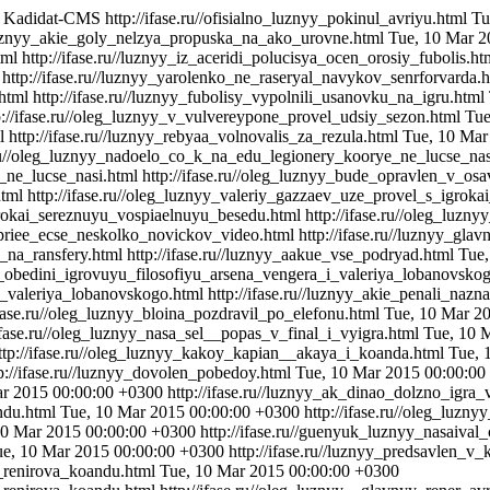
Kadidat-CMS
http://ifase.ru//ofisialno_luznyy_pokinul_avriyu.html
Tu
//luznyy_akie_goly_nelzya_propuska_na_ako_urovne.html
Tue, 10 Mar 2
tml
http://ifase.ru//luznyy_iz_aceridi_polucisya_ocen_orosiy_fubolis.h
http://ifase.ru//luznyy_yarolenko_ne_raseryal_navykov_senrforvarda.
html
http://ifase.ru//luznyy_fubolisy_vypolnili_usanovku_na_igru.html
p://ifase.ru//oleg_luznyy_v_vulvereypone_provel_udsiy_sezon.html
Tue
l
http://ifase.ru//luznyy_rebyaa_volnovalis_za_rezula.html
Tue, 10 Mar
e.ru//oleg_luznyy_nadoelo_co_k_na_edu_legionery_koorye_ne_lucse_na
_ne_lucse_nasi.html
http://ifase.ru//oleg_luznyy_bude_opravlen_v_o
html
http://ifase.ru//oleg_luznyy_valeriy_gazzaev_uze_provel_s_igro
igrokai_sereznuyu_vospiaelnuyu_besedu.html
http://ifase.ru//oleg_lu
_priee_ecse_neskolko_novickov_video.html
http://ifase.ru//luznyy_gl
e_na_ransfery.html
http://ifase.ru//luznyy_aakue_vse_podryad.html
Tue,
nyy_obedini_igrovuyu_filosofiyu_arsena_vengera_i_valeriya_lobanovsko
_i_valeriya_lobanovskogo.html
http://ifase.ru//luznyy_akie_penali_naz
ifase.ru//oleg_luznyy_bloina_pozdravil_po_elefonu.html
Tue, 10 Mar 2
/ifase.ru//oleg_luznyy_nasa_sel__popas_v_final_i_vyigra.html
Tue, 10 
ttp://ifase.ru//oleg_luznyy_kakoy_kapian__akaya_i_koanda.html
Tue, 
p://ifase.ru//luznyy_dovolen_pobedoy.html
Tue, 10 Mar 2015 00:00:00
ar 2015 00:00:00 +0300
http://ifase.ru//luznyy_ak_dinao_dolzno_igra_
andu.html
Tue, 10 Mar 2015 00:00:00 +0300
http://ifase.ru//oleg_luz
10 Mar 2015 00:00:00 +0300
http://ifase.ru//guenyuk_luznyy_nasaival
ue, 10 Mar 2015 00:00:00 +0300
http://ifase.ru//luznyy_predsavlen_v
o_renirova_koandu.html
Tue, 10 Mar 2015 00:00:00 +0300