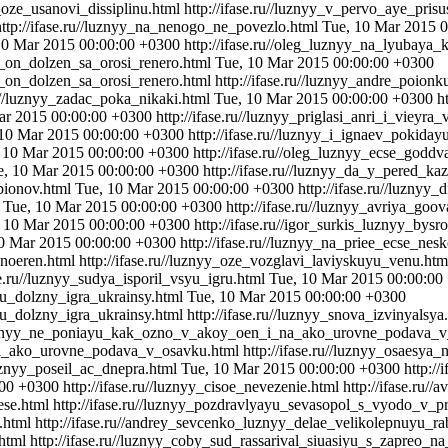
_oze_usanovi_dissiplinu.html
http://ifase.ru//luznyy_v_pervo_aye_pri
http://ifase.ru//luznyy_na_nenogo_ne_povezlo.html
Tue, 10 Mar 2015 
10 Mar 2015 00:00:00 +0300
http://ifase.ru//oleg_luznyy_na_lyubaya
o_on_dolzen_sa_orosi_renero.html
Tue, 10 Mar 2015 00:00:00 +0300
o_on_dolzen_sa_orosi_renero.html
http://ifase.ru//luznyy_andre_poion
ru//luznyy_zadac_poka_nikaki.html
Tue, 10 Mar 2015 00:00:00 +0300
h
ar 2015 00:00:00 +0300
http://ifase.ru//luznyy_priglasi_anri_i_vieyra
 10 Mar 2015 00:00:00 +0300
http://ifase.ru//luznyy_i_ignaev_pokida
 10 Mar 2015 00:00:00 +0300
http://ifase.ru//oleg_luznyy_ecse_godd
e, 10 Mar 2015 00:00:00 +0300
http://ifase.ru//luznyy_da_y_pered_k
epionov.html
Tue, 10 Mar 2015 00:00:00 +0300
http://ifase.ru//luzny
l
Tue, 10 Mar 2015 00:00:00 +0300
http://ifase.ru//luznyy_avriya_g
 10 Mar 2015 00:00:00 +0300
http://ifase.ru//igor_surkis_luznyy_bys
0 Mar 2015 00:00:00 +0300
http://ifase.ru//luznyy_na_priee_ecse_ne
onoeren.html
http://ifase.ru//luznyy_oze_vozglavi_laviyskuyu_venu.ht
ase.ru//luznyy_sudya_isporil_vsyu_igru.html
Tue, 10 Mar 2015 00:00:00
yu_dolzny_igra_ukrainsy.html
Tue, 10 Mar 2015 00:00:00 +0300
yu_dolzny_igra_ukrainsy.html
http://ifase.ru//luznyy_snova_izvinyalsy
g_luznyy_ne_poniayu_kak_ozno_v_akoy_oen_i_na_ako_urovne_podava_
na_ako_urovne_podava_v_osavku.html
http://ifase.ru//luznyy_osaesya
/luznyy_poseil_ac_dnepra.html
Tue, 10 Mar 2015 00:00:00 +0300
http:/
:00 +0300
http://ifase.ru//luznyy_cisoe_nevezenie.html
http://ifase.ru
ese.html
http://ifase.ru//luznyy_pozdravlyayu_sevasopol_s_vyodo_v_pr
.html
http://ifase.ru//andrey_sevcenko_luznyy_delae_velikolepnuyu_r
html
http://ifase.ru//luznyy_coby_sud_rassarival_siuasiyu_s_zapreo_