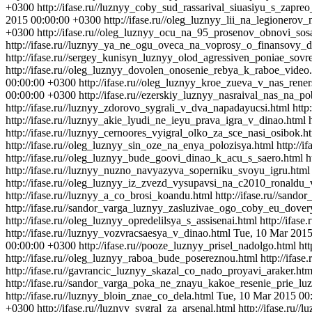
+0300
http://ifase.ru//luznyy_coby_sud_rassarival_siuasiyu_s_zapr
2015 00:00:00 +0300
http://ifase.ru//oleg_luznyy_lii_na_legionero
+0300
http://ifase.ru//oleg_luznyy_ocu_na_95_prosenov_obnovi_sos
http://ifase.ru//luznyy_ya_ne_ogu_oveca_na_voprosy_o_finansovy_de
http://ifase.ru//sergey_kunisyn_luznyy_olod_agressiven_poniae_sov
http://ifase.ru//oleg_luznyy_dovolen_onosenie_rebya_k_raboe_video
00:00:00 +0300
http://ifase.ru//oleg_luznyy_kroe_zueva_v_nas_ren
00:00:00 +0300
http://ifase.ru//ezerskiy_luznyy_nasraival_nas_na_p
http://ifase.ru//luznyy_zdorovo_sygrali_v_dva_napadayucsi.html
http
http://ifase.ru//luznyy_akie_lyudi_ne_ieyu_prava_igra_v_dinao.html
http://ifase.ru//luznyy_cernoores_vyigral_olko_za_sce_nasi_osibok.h
http://ifase.ru//oleg_luznyy_sin_oze_na_enya_polozisya.html
http://
http://ifase.ru//oleg_luznyy_bude_goovi_dinao_k_acu_s_saero.html
h
http://ifase.ru//luznyy_nuzno_navyazyva_soperniku_svoyu_igru.html
http://ifase.ru//oleg_luznyy_iz_zvezd_vysupavsi_na_c2010_ronaldu
http://ifase.ru//luznyy_a_co_brosi_koandu.html
http://ifase.ru//san
http://ifase.ru//sandor_varga_luznyy_zasluzivae_ogo_coby_eu_dovery
http://ifase.ru//oleg_luznyy_opredelilsya_s_assisenai.html
http://ifas
http://ifase.ru//luznyy_vozvracsaesya_v_dinao.html
Tue, 10 Mar 201
00:00:00 +0300
http://ifase.ru//pooze_luznyy_prisel_nadolgo.html
ht
http://ifase.ru//oleg_luznyy_raboa_bude_posereznou.html
http://ifas
http://ifase.ru//gavrancic_luznyy_skazal_co_nado_proyavi_araker.htm
http://ifase.ru//sandor_varga_poka_ne_znayu_kakoe_resenie_prie_lu
http://ifase.ru//luznyy_bloin_znae_co_dela.html
Tue, 10 Mar 2015 00
+0300
http://ifase.ru//luznyy_sygral_za_arsenal.html
http://ifase.ru/