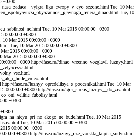
00 +0300
znyy_nasa_zadaca__vyigra_ligu_evropy_v_eyo_sezone.html
Tue, 10 Mar
nacen_ispolnyayucsi_obyazannosi_glavnogo_renera_dinao.html
Tue, 10
ceu_sabilnosi_ne.html
Tue, 10 Mar 2015 00:00:00 +0300
15 00:00:00 +0300
, 10 Mar 2015 00:00:00 +0300
.html
Tue, 10 Mar 2015 00:00:00 +0300
0 Mar 2015 00:00:00 +0300
10 Mar 2015 00:00:00 +0300
00:00:00 +0300
http://ifase.ru//dinao_vreenno_vozglavil_luznyy.html
k_zelyacesva.html
ovolny_vse.html
das_ak_i_bude_video.html
l
http://ifase.ru//luznyy_opredelilsya_s_poocsnikai.html
Tue, 10 Mar
15 00:00:00 +0300
http://ifase.ru//igor_surkis_luznyy__do_ziy.html
i_co_oni_velikie_fubolisy.html
0:00 +0300
 +0300
yy_igra_na_nicyu_pri_ne_akogo_ne_bude.html
Tue, 10 Mar 2015
lisov.html
Tue, 10 Mar 2015 00:00:00 +0300
 2015 00:00:00 +0300
00:00:00 +0300
http://ifase.ru//luznyy_oze_vorskla_kupila_sudyu.html