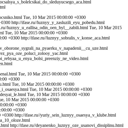
procsalsya_s_bolelcsikai_do_sleduyucsego_aca.html
html
oocsniko.html
Tue, 10 Mar 2015 00:00:00 +0300
 +0300
http://ifase.ru//luznyy_y_zasluzili_eyu_pobedu.html
se.ru//luznyy_u_eallisa_odin_oen_byl__zabili.html
Tue, 10 Mar 2015
tml
Tue, 10 Mar 2015 00:00:00 +0300
0:00 +0300
http://ifase.ru//luznyy_sobralis_v_konse_aca.html
yy_v_oborone_sygrali_na_pyaerku_v_napadenii__cu_uze.html
_cerez_pya_oze_poluci_zolooy_yac.html
svoi_rebyaa_u_enya_bolsi_preenziy_ne_video.html
en.html
senal.html
Tue, 10 Mar 2015 00:00:00 +0300
0:00 +0300
yu.html
Tue, 10 Mar 2015 00:00:00 +0300
i_i_osaesya.html
Tue, 10 Mar 2015 00:00:00 +0300
_desyai_le.html
Tue, 10 Mar 2015 00:00:00 +0300
ue, 10 Mar 2015 00:00:00 +0300
00:00:00 +0300
0:00:00 +0300
0 +0300
http://ifase.ru//yuriy_sein_luznyy_osaesya_v_klube.html
na_10_oloze.html
.html
http://ifase.ru//deyanenko_luznyy_oze_usanovi_dissiplinu.html