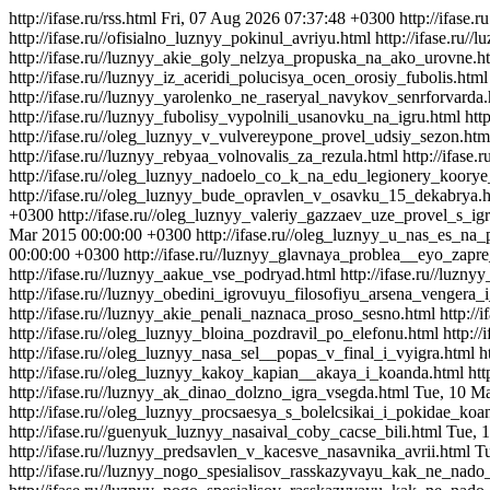
http://ifase.ru/rss.html
Fri, 07 Aug 2026 07:37:48 +0300
http://ifase.ru
http://ifase.ru//ofisialno_luznyy_pokinul_avriyu.html
http://ifase.ru
http://ifase.ru//luznyy_akie_goly_nelzya_propuska_na_ako_urovne.h
http://ifase.ru//luznyy_iz_aceridi_polucisya_ocen_orosiy_fubolis.html
http://ifase.ru//luznyy_yarolenko_ne_raseryal_navykov_senrforvarda.
http://ifase.ru//luznyy_fubolisy_vypolnili_usanovku_na_igru.html
htt
http://ifase.ru//oleg_luznyy_v_vulvereypone_provel_udsiy_sezon.htm
http://ifase.ru//luznyy_rebyaa_volnovalis_za_rezula.html
http://ifas
http://ifase.ru//oleg_luznyy_nadoelo_co_k_na_edu_legionery_koorye
http://ifase.ru//oleg_luznyy_bude_opravlen_v_osavku_15_dekabrya.
+0300
http://ifase.ru//oleg_luznyy_valeriy_gazzaev_uze_provel_s_
Mar 2015 00:00:00 +0300
http://ifase.ru//oleg_luznyy_u_nas_es_na
00:00:00 +0300
http://ifase.ru//luznyy_glavnaya_problea__eyo_zapr
http://ifase.ru//luznyy_aakue_vse_podryad.html
http://ifase.ru//luz
http://ifase.ru//luznyy_obedini_igrovuyu_filosofiyu_arsena_vengera
http://ifase.ru//luznyy_akie_penali_naznaca_proso_sesno.html
http://
http://ifase.ru//oleg_luznyy_bloina_pozdravil_po_elefonu.html
http:/
http://ifase.ru//oleg_luznyy_nasa_sel__popas_v_final_i_vyigra.html
h
http://ifase.ru//oleg_luznyy_kakoy_kapian__akaya_i_koanda.html
htt
http://ifase.ru//luznyy_ak_dinao_dolzno_igra_vsegda.html
Tue, 10 M
http://ifase.ru//oleg_luznyy_procsaesya_s_bolelcsikai_i_pokidae_ko
http://ifase.ru//guenyuk_luznyy_nasaival_coby_cacse_bili.html
Tue, 
http://ifase.ru//luznyy_predsavlen_v_kacesve_nasavnika_avrii.html
T
http://ifase.ru//luznyy_nogo_spesialisov_rasskazyvayu_kak_ne_nad