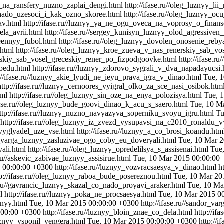
eo_na_ransfery_nuzno_zaplai_dengi.html
http://ifase.ru//oleg_luznyy_
v_nado_uzesoci_i_kak_ozno_skoree.html
http://ifase.ru//oleg_luznyy_
av.html
http://ifase.ru//luznyy_ya_ne_ogu_oveca_na_voprosy_o_finans
la_avrii.html
http://ifase.ru//sergey_kunisyn_luznyy_olod_agressive
reennyy_fubol.html
http://ifase.ru//oleg_luznyy_dovolen_onosenie_re
.html
http://ifase.ru//oleg_luznyy_kroe_zueva_v_nas_renerskiy_sab_v
erskiy_sab_vosel_greceskiy_rener_po_fizpodgoovke.html
http://ifase.
obedu.html
http://ifase.ru//luznyy_zdorovo_sygrali_v_dva_napadayucsi
://ifase.ru//luznyy_akie_lyudi_ne_ieyu_prava_igra_v_dinao.html
Tue, 
http://ifase.ru//luznyy_cernoores_vyigral_olko_za_sce_nasi_osibok.htm
tml
http://ifase.ru//oleg_luznyy_sin_oze_na_enya_polozisya.html
Tue, 
ifase.ru//oleg_luznyy_bude_goovi_dinao_k_acu_s_saero.html
Tue, 10 M
ttp://ifase.ru//luznyy_nuzno_navyazyva_soperniku_svoyu_igru.html
Tu
http://ifase.ru//oleg_luznyy_iz_zvezd_vysupavsi_na_c2010_ronaldu_
_vyglyadel_uze_vse.html
http://ifase.ru//luznyy_a_co_brosi_koandu.ht
dor_varga_luznyy_zasluzivae_ogo_coby_eu_doveryali.html
Tue, 10 Mar 
ali.html
http://ifase.ru//oleg_luznyy_opredelilsya_s_assisenai.html
Tue
e.ru//askevic_zabivae_luznyy_assisirue.html
Tue, 10 Mar 2015 00:00:00
5 00:00:00 +0300
http://ifase.ru//luznyy_vozvracsaesya_v_dinao.html
h
tp://ifase.ru//oleg_luznyy_raboa_bude_posereznou.html
Tue, 10 Mar 20
e.ru//gavrancic_luznyy_skazal_co_nado_proyavi_araker.html
Tue, 10 Ma
l
http://ifase.ru//luznyy_poka_ne_procsaesya.html
Tue, 10 Mar 2015 0
znyy.html
Tue, 10 Mar 2015 00:00:00 +0300
http://ifase.ru//sandor_
:00:00 +0300
http://ifase.ru//luznyy_bloin_znae_co_dela.html
http://if
/luznyy_vsponil_vengera.html
Tue, 10 Mar 2015 00:00:00 +0300
http://