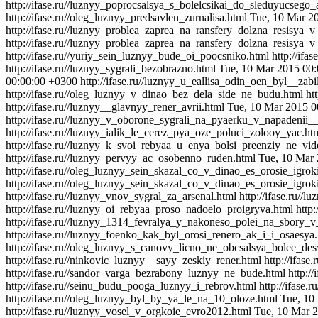
http://ifase.ru//luznyy_poprocsalsya_s_bolelcsikai_do_sleduyucsego
http://ifase.ru//oleg_luznyy_predsavlen_zurnalisa.html
Tue, 10 Mar 2
http://ifase.ru//luznyy_problea_zaprea_na_ransfery_dolzna_resisya
http://ifase.ru//luznyy_problea_zaprea_na_ransfery_dolzna_resisya_
http://ifase.ru//yuriy_sein_luznyy_bude_oi_poocsniko.html
http://ifa
http://ifase.ru//luznyy_sygrali_bezobrazno.html
Tue, 10 Mar 2015 00
00:00:00 +0300
http://ifase.ru//luznyy_u_eallisa_odin_oen_byl__zabi
http://ifase.ru//oleg_luznyy_v_dinao_bez_dela_side_ne_budu.html
ht
http://ifase.ru//luznyy__glavnyy_rener_avrii.html
Tue, 10 Mar 2015 0
http://ifase.ru//luznyy_v_oborone_sygrali_na_pyaerku_v_napadenii
http://ifase.ru//luznyy_ialik_le_cerez_pya_oze_poluci_zolooy_yac.ht
http://ifase.ru//luznyy_k_svoi_rebyaa_u_enya_bolsi_preenziy_ne_vi
http://ifase.ru//luznyy_pervyy_ac_osobenno_ruden.html
Tue, 10 Mar
http://ifase.ru//oleg_luznyy_sein_skazal_co_v_dinao_es_orosie_igr
http://ifase.ru//oleg_luznyy_sein_skazal_co_v_dinao_es_orosie_igro
http://ifase.ru//luznyy_vnov_sygral_za_arsenal.html
http://ifase.ru/
http://ifase.ru//luznyy_oi_rebyaa_proso_nadoelo_proigryva.html
http
http://ifase.ru//luznyy_1314_fevralya_y_nakoneso_polei_na_sbory_v
http://ifase.ru//luznyy_foenko_kak_byl_orosi_renero_ak_i_i_osaesya
http://ifase.ru//oleg_luznyy_s_canovy_licno_ne_obcsalsya_bolee_des
http://ifase.ru//ninkovic_luznyy__sayy_zeskiy_rener.html
http://ifas
http://ifase.ru//sandor_varga_bezrabony_luznyy_ne_bude.html
http:/
http://ifase.ru//seinu_budu_pooga_luznyy_i_rebrov.html
http://ifase
http://ifase.ru//oleg_luznyy_byl_by_ya_le_na_10_oloze.html
Tue, 10
http://ifase.ru//luznyy_vosel_v_orgkoie_evro2012.html
Tue, 10 Mar 