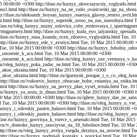
5 00:00:00 +0300
http://ifase.ru//luznyy_ukrocsayucsiy_vzglyado.html
enu1.html
http://ifase.ru//luznyy_na_ne_vailo_ovaricseski_igr_na_sbor
tp://ifase.ru//aleksandr_boysan_luznyy_osaesya_glavny_renero_avrii.h
i.html
http://ifase.ru//luznyy_sopernik_oroso_na_nas_nasroilsya.html
T
/ifase.ru//oleg_luznyy_nuzny_usloviya_coby_renirovasya_i_sparringpar
rringparnery.html
http://ifase.ru//luznyy_kuda_eyo_ialyanskiy_spesiali
//ifase.ru//luznyy_nasa_koanda_ocen_zdorovo_vyglyadela.html
Tue, 10
http://ifase.ru//luznyy_ede_v_avsriyu.html
Tue, 10 Mar 2015 00:00:00 
Tue, 10 Mar 2015 00:00:00 +0300
http://ifase.ru//luznyy_fubolisy_r
_i_onosenie_k_acu.html
Tue, 10 Mar 2015 00:00:00 +0300
_i_onosenie_k_acu.html
http://ifase.ru//oleg_luznyy_oze_vernusya_v_k
e.ru//oleg_luznyy_poka_zadac_ne.html
Tue, 10 Mar 2015 00:00:00 +030
o_akoe_ukraina.html
Tue, 10 Mar 2015 00:00:00 +0300
o_akoe_ukraina.html
http://ifase.ru//guenyuk_poogae_i_o_co_oleg_lu
http://ifase.ru//vukoevic_luznyy_obracsae_bolse_vnianiya_na_eniku.h
html
http://ifase.ru//luznyy_na_pervyy_plan_vysel_rezula.html
Tue, 10
e.ru//luznyy_ya_uozu_iz_dinao.html
Tue, 10 Mar 2015 00:00:00 +0300
10 Mar 2015 00:00:00 +0300
http://ifase.ru//gilere_luznyy_dae_ne_sa
ml
Tue, 10 Mar 2015 00:00:00 +0300
http://ifase.ru//oleg_luznyy_u_v
luznyy_i_odesskiy_pasien_balasov.html
Tue, 10 Mar 2015 00:00:00 +
luznyy_i_odesskiy_pasien_balasov.html
http://ifase.ru//oleg_luznyy_
/ifase.ru//luznyy_goovisya_k_vsrece_s_arsenalo.html
Tue, 10 Mar 2015
se.ru//v_doneske_luznyy_rassciyvae_na_18_fubolisov.html
Tue, 10 Mar 
ttp://ifase.ru//oleg_luznyy_avriya_vsegda_derzisya_na_urovne.html
Tu
http://ifase.ru//luznyy_podpisali_konraky_s_novickai.html
Tue, 10 Mar