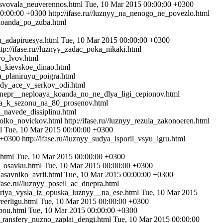
susvovala_neuverennos.html
Tue, 10 Mar 2015 00:00:00 +0300
00:00:00 +0300
http://ifase.ru//luznyy_na_nenogo_ne_povezlo.html
_koanda_po_zuba.html
ku_adapiruesya.html
Tue, 10 Mar 2015 00:00:00 +0300
ttp://ifase.ru//luznyy_zadac_poka_nikaki.html
_vo_lvov.html
yu_kievskoe_dinao.html
va_planiruyu_poigra.html
azdy_ace_v_serkov_odi.html
y_dnepr__neploaya_koanda_no_ne_dlya_ligi_cepionov.html
oova_k_sezonu_na_80_prosenov.html
ro_navede_dissiplinu.html
skolko_novickov.html
http://ifase.ru//luznyy_rezula_zakonoeren.html
ml
Tue, 10 Mar 2015 00:00:00 +0300
 +0300
http://ifase.ru//luznyy_sudya_isporil_vsyu_igru.html
a.html
Tue, 10 Mar 2015 00:00:00 +0300
v_osavku.html
Tue, 10 Mar 2015 00:00:00 +0300
_nasavniko_avrii.html
Tue, 10 Mar 2015 00:00:00 +0300
/ifase.ru//luznyy_poseil_ac_dnepra.html
//avriya_vysla_iz_opuska_luznyy__na_ese.html
Tue, 10 Mar 2015
eerligu.html
Tue, 10 Mar 2015 00:00:00 +0300
abou.html
Tue, 10 Mar 2015 00:00:00 +0300
na_ransfery_nuzno_zaplai_dengi.html
Tue, 10 Mar 2015 00:00:00