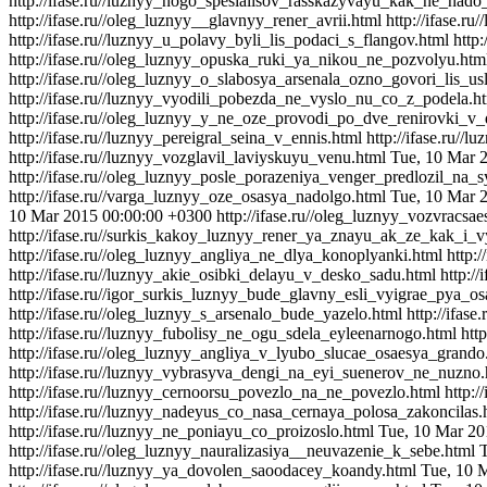
http://ifase.ru//luznyy_nogo_spesialisov_rasskazyvayu_kak_ne_nado
http://ifase.ru//oleg_luznyy__glavnyy_rener_avrii.html
http://ifase.r
http://ifase.ru//luznyy_u_polavy_byli_lis_podaci_s_flangov.html
http
http://ifase.ru//oleg_luznyy_opuska_ruki_ya_nikou_ne_pozvolyu.htm
http://ifase.ru//oleg_luznyy_o_slabosya_arsenala_ozno_govori_lis_us
http://ifase.ru//luznyy_vyodili_pobezda_ne_vyslo_nu_co_z_podela.h
http://ifase.ru//oleg_luznyy_y_ne_oze_provodi_po_dve_renirovki_v_
http://ifase.ru//luznyy_pereigral_seina_v_ennis.html
http://ifase.ru/
http://ifase.ru//luznyy_vozglavil_laviyskuyu_venu.html
Tue, 10 Mar 
http://ifase.ru//oleg_luznyy_posle_porazeniya_venger_predlozil_na_
http://ifase.ru//varga_luznyy_oze_osasya_nadolgo.html
Tue, 10 Mar 
10 Mar 2015 00:00:00 +0300
http://ifase.ru//oleg_luznyy_vozvracsa
http://ifase.ru//surkis_kakoy_luznyy_rener_ya_znayu_ak_ze_kak_i_v
http://ifase.ru//oleg_luznyy_angliya_ne_dlya_konoplyanki.html
http:
http://ifase.ru//luznyy_akie_osibki_delayu_v_desko_sadu.html
http:/
http://ifase.ru//igor_surkis_luznyy_bude_glavny_esli_vyigrae_pya_o
http://ifase.ru//oleg_luznyy_s_arsenalo_bude_yazelo.html
http://ifas
http://ifase.ru//luznyy_fubolisy_ne_ogu_sdela_eyleenarnogo.html
htt
http://ifase.ru//oleg_luznyy_angliya_v_lyubo_slucae_osaesya_grando
http://ifase.ru//luznyy_vybrasyva_dengi_na_eyi_suenerov_ne_nuzno.
http://ifase.ru//luznyy_cernoorsu_povezlo_na_ne_povezlo.html
http:/
http://ifase.ru//luznyy_nadeyus_co_nasa_cernaya_polosa_zakoncilas
http://ifase.ru//luznyy_ne_poniayu_co_proizoslo.html
Tue, 10 Mar 20
http://ifase.ru//oleg_luznyy_nauralizasiya__neuvazenie_k_sebe.html
http://ifase.ru//luznyy_ya_dovolen_saoodacey_koandy.html
Tue, 10 