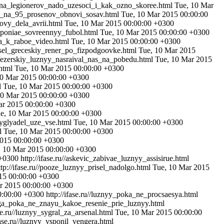
lii_na_legionerov_nado_uzesoci_i_kak_ozno_skoree.html
Tue, 10 Mar
ocu_na_95_prosenov_obnovi_sosav.html
Tue, 10 Mar 2015 00:00:00
ovy_dela_avrii.html
Tue, 10 Mar 2015 00:00:00 +0300
n_poniae_sovreennyy_fubol.html
Tue, 10 Mar 2015 00:00:00 +0300
bya_k_raboe_video.html
Tue, 10 Mar 2015 00:00:00 +0300
osel_greceskiy_rener_po_fizpodgoovke.html
Tue, 10 Mar 2015
ru//ezerskiy_luznyy_nasraival_nas_na_pobedu.html
Tue, 10 Mar 2015
.html
Tue, 10 Mar 2015 00:00:00 +0300
10 Mar 2015 00:00:00 +0300
l
Tue, 10 Mar 2015 00:00:00 +0300
10 Mar 2015 00:00:00 +0300
ar 2015 00:00:00 +0300
e, 10 Mar 2015 00:00:00 +0300
vyglyadel_uze_vse.html
Tue, 10 Mar 2015 00:00:00 +0300
ml
Tue, 10 Mar 2015 00:00:00 +0300
2015 00:00:00 +0300
, 10 Mar 2015 00:00:00 +0300
 +0300
http://ifase.ru//askevic_zabivae_luznyy_assisirue.html
ttp://ifase.ru//pooze_luznyy_prisel_nadolgo.html
Tue, 10 Mar 2015
15 00:00:00 +0300
r 2015 00:00:00 +0300
0:00:00 +0300
http://ifase.ru//luznyy_poka_ne_procsaesya.html
varga_poka_ne_znayu_kakoe_resenie_prie_luznyy.html
ase.ru//luznyy_sygral_za_arsenal.html
Tue, 10 Mar 2015 00:00:00
ifase.ru//luznyy_vsponil_vengera.html