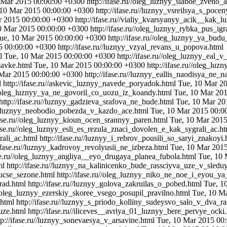
 Mar 2015 00:00:00 +0300
http://ifase.ru//oleg_luznyy_slaboe_zveno_a
 10 Mar 2015 00:00:00 +0300
http://ifase.ru//luznyy_vsreilsya_s_poce
r 2015 00:00:00 +0300
http://ifase.ru//vialiy_kvarsyanyy_acik__kak_l
0 Mar 2015 00:00:00 +0300
http://ifase.ru//oleg_luznyy_rybka_pus_ig
ue, 10 Mar 2015 00:00:00 +0300
http://ifase.ru//oleg_luznyy_ya_bu
5 00:00:00 +0300
http://ifase.ru//luznyy_vzyal_revans_u_popova.html
ml
Tue, 10 Mar 2015 00:00:00 +0300
http://ifase.ru//oleg_luznyy_eal
savke.html
Tue, 10 Mar 2015 00:00:00 +0300
http://ifase.ru//oleg_l
 Mar 2015 00:00:00 +0300
http://ifase.ru//luznyy_eallis_naodisya_ne_
l
http://ifase.ru//askevic_luznyy_navede_poryadok.html
Tue, 10 Mar 2
u//oleg_luznyy_ya_ne_govoril_co_uozu_iz_koandy.html
Tue, 10 Mar 20
http://ifase.ru//luznyy_gadzieva_srafova_ne_bude.html
Tue, 10 Mar 20
ru//luznyy_neobodio_pobezda_v_kazdo_ace.html
Tue, 10 Mar 2015 00:0
ifase.ru//oleg_luznyy_kioun_ocen_srannyy_paren.html
Tue, 10 Mar 201
fase.ru//oleg_luznyy_esli_es_rezula_znaci_dovolen_e_kak_sygrali_ac.h
rali_ac.html
http://ifase.ru//luznyy_i_rebrov_pousili_so_saryi_znakoyi
/ifase.ru//luznyy_kadrovoy_revolyusii_ne_izbeza.html
Tue, 10 Mar 201
ase.ru//oleg_luznyy_angliya__eyo_drugaya_planea_fubola.html
Tue, 10 
ml
http://ifase.ru//luznyy_na_kalinicenko_bude_rassciyva_uze_v_sled
yucse_sezone.html
http://ifase.ru//oleg_luznyy_niko_ne_noe_i_eyou_y
rad.html
http://ifase.ru//luznyy_golova_zakruilas_o_pobed.html
Tue, 1
u//oleg_luznyy_ezerskiy_skoree_vsego_posupil_pravilno.html
Tue, 10 M
.html
http://ifase.ru//luznyy_s_priodo_kolliny_sudeysvo_salo_v_dva_r
uze.html
http://ifase.ru//iliceves__avriya_01_luznyy_bere_pervye_ocki
tp://ifase.ru//luznyy_sonevaesya_v_arsavine.html
Tue, 10 Mar 2015 00