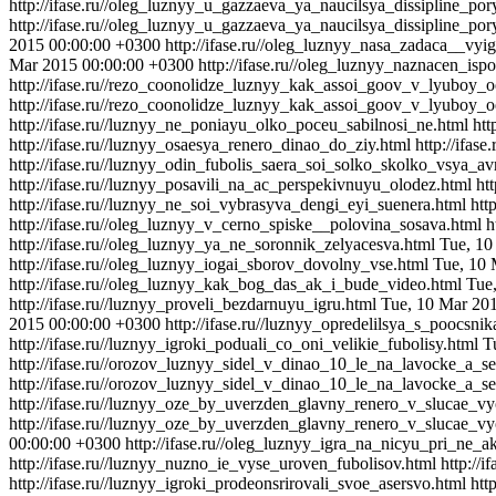
http://ifase.ru//oleg_luznyy_u_gazzaeva_ya_naucilsya_dissipline_
http://ifase.ru//oleg_luznyy_u_gazzaeva_ya_naucilsya_dissipline_p
2015 00:00:00 +0300
http://ifase.ru//oleg_luznyy_nasa_zadaca__vy
Mar 2015 00:00:00 +0300
http://ifase.ru//oleg_luznyy_naznacen_is
http://ifase.ru//rezo_coonolidze_luznyy_kak_assoi_goov_v_lyuboy
http://ifase.ru//rezo_coonolidze_luznyy_kak_assoi_goov_v_lyuboy_
http://ifase.ru//luznyy_ne_poniayu_olko_poceu_sabilnosi_ne.html
htt
http://ifase.ru//luznyy_osaesya_renero_dinao_do_ziy.html
http://ifas
http://ifase.ru//luznyy_odin_fubolis_saera_soi_solko_skolko_vsya_av
http://ifase.ru//luznyy_posavili_na_ac_perspekivnuyu_olodez.html
ht
http://ifase.ru//luznyy_ne_soi_vybrasyva_dengi_eyi_suenera.html
htt
http://ifase.ru//oleg_luznyy_v_cerno_spiske__polovina_sosava.html
h
http://ifase.ru//oleg_luznyy_ya_ne_soronnik_zelyacesva.html
Tue, 10
http://ifase.ru//oleg_luznyy_iogai_sborov_dovolny_vse.html
Tue, 10 
http://ifase.ru//oleg_luznyy_kak_bog_das_ak_i_bude_video.html
Tue
http://ifase.ru//luznyy_proveli_bezdarnuyu_igru.html
Tue, 10 Mar 20
2015 00:00:00 +0300
http://ifase.ru//luznyy_opredelilsya_s_poocsnik
http://ifase.ru//luznyy_igroki_poduali_co_oni_velikie_fubolisy.html
T
http://ifase.ru//orozov_luznyy_sidel_v_dinao_10_le_na_lavocke_a_
http://ifase.ru//orozov_luznyy_sidel_v_dinao_10_le_na_lavocke_a_
http://ifase.ru//luznyy_oze_by_uverzden_glavny_renero_v_slucae_
http://ifase.ru//luznyy_oze_by_uverzden_glavny_renero_v_slucae_v
00:00:00 +0300
http://ifase.ru//oleg_luznyy_igra_na_nicyu_pri_ne_
http://ifase.ru//luznyy_nuzno_ie_vyse_uroven_fubolisov.html
http://
http://ifase.ru//luznyy_igroki_prodeonsrirovali_svoe_asersvo.html
htt