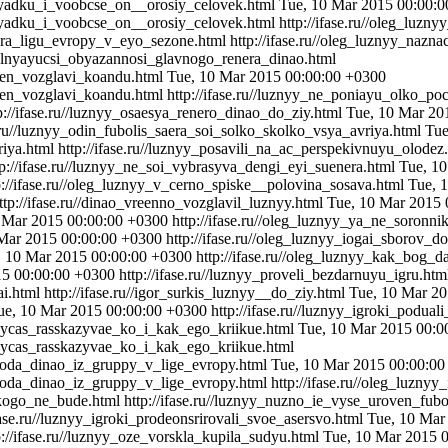
poryadku_i_voobcse_on__orosiy_celovek.html
Tue, 10 Mar 2015 00:00:
oryadku_i_voobcse_on__orosiy_celovek.html
http://ifase.ru//oleg_lu
igra_ligu_evropy_v_eyo_sezone.html
http://ifase.ru//oleg_luznyy_naz
polnyayucsi_obyazannosi_glavnogo_renera_dinao.html
_oen_vozglavi_koandu.html
Tue, 10 Mar 2015 00:00:00 +0300
oen_vozglavi_koandu.html
http://ifase.ru//luznyy_ne_poniayu_olko_po
p://ifase.ru//luznyy_osaesya_renero_dinao_do_ziy.html
Tue, 10 Mar 20
e.ru//luznyy_odin_fubolis_saera_soi_solko_skolko_vsya_avriya.html
Tue
riya.html
http://ifase.ru//luznyy_posavili_na_ac_perspekivnuyu_olodez
tp://ifase.ru//luznyy_ne_soi_vybrasyva_dengi_eyi_suenera.html
Tue, 1
p://ifase.ru//oleg_luznyy_v_cerno_spiske__polovina_sosava.html
Tue, 
ttp://ifase.ru//dinao_vreenno_vozglavil_luznyy.html
Tue, 10 Mar 2015 
 Mar 2015 00:00:00 +0300
http://ifase.ru//oleg_luznyy_ya_ne_soronni
Mar 2015 00:00:00 +0300
http://ifase.ru//oleg_luznyy_iogai_sborov_d
, 10 Mar 2015 00:00:00 +0300
http://ifase.ru//oleg_luznyy_kak_bog_
15 00:00:00 +0300
http://ifase.ru//luznyy_proveli_bezdarnuyu_igru.htm
ai.html
http://ifase.ru//igor_surkis_luznyy__do_ziy.html
Tue, 10 Mar 20
ue, 10 Mar 2015 00:00:00 +0300
http://ifase.ru//luznyy_igroki_podual
seycas_rasskazyvae_ko_i_kak_ego_kriikue.html
Tue, 10 Mar 2015 00:0
seycas_rasskazyvae_ko_i_kak_ego_kriikue.html
vyoda_dinao_iz_gruppy_v_lige_evropy.html
Tue, 10 Mar 2015 00:00:00
yoda_dinao_iz_gruppy_v_lige_evropy.html
http://ifase.ru//oleg_luzn
akogo_ne_bude.html
http://ifase.ru//luznyy_nuzno_ie_vyse_uroven_fubo
ifase.ru//luznyy_igroki_prodeonsrirovali_svoe_asersvo.html
Tue, 10 Mar
p://ifase.ru//luznyy_oze_vorskla_kupila_sudyu.html
Tue, 10 Mar 2015 