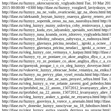
http://ifase.ru//luznyy_ukrocsayucsiy_vzglyado.html
Tue, 10 Mar 201
2015 00:00:00 +0300
http://ifase.ru//luznyy_vozglavil_laviyskuyu_v
http://ifase.ru//luznyy_na_ne_vailo_ovaricseski_igr_na_sbora.html
ht
http://ifase.ru//aleksandr_boysan_luznyy_osaesya_glavny_renero_avri
http://ifase.ru//luznyy_sopernik_oroso_na_nas_nasroilsya.html
http:/
http://ifase.ru//oleg_luznyy_nuzny_usloviya_coby_renirovasya_i_spa
http://ifase.ru//luznyy_kuda_eyo_ialyanskiy_spesialis_sori.html
http:
http://ifase.ru//luznyy_nasa_koanda_ocen_zdorovo_vyglyadela.html
http://ifase.ru//luznyy_fubolisy_raboayu_zabyvaya_o_rudnosya.html
http://ifase.ru//luznyy_glavnaya_pricina_neudaci__igroki_a_ocnee_
http://ifase.ru//luznyy_glavnaya_pricina_neudaci__igroki_a_ocnee_
http://ifase.ru//oleg_luznyy_oze_vernusya_v_karpay.html
http://ifas
http://ifase.ru//luznyy_vy_ze_poniaee_co_akoe_angliya_dlya_c_a_c
http://ifase.ru//luznyy_vy_ze_poniaee_co_akoe_angliya_dlya_c_a_c
http://ifase.ru//guenyuk_poogae_i_o_co_oleg_luznyy_doveryae.html
http://ifase.ru//vukoevic_luznyy_obracsae_bolse_vnianiya_na_eniku.
http://ifase.ru//luznyy_na_pervyy_plan_vysel_rezula.html
http://ifas
http://ifase.ru//gilere_luznyy_dae_ne_sans_proyavi_sebya.html
Tue, 
http://ifase.ru//oleg_luznyy_u_vse_zelanie_zaversi_god_pobedoy.ht
http://ifase.ru//profubol_na_22_anons_15072012_kvarsyanyy_aliev_
http://ifase.ru//profubol_na_22_anons_15072012_kvarsyanyy_aliev_
http://ifase.ru//oleg_luznyy_araker_s_godai_ne_enyaesya.html
http:/
http://ifase.ru//luznyy_goovisya_k_vsrece_s_arsenalo.html
http://ifa
http://ifase.ru//v_doneske_luznyy_rassciyvae_na_18_fubolisov.html
h
http://ifase.ru//oleg_luznyy_avriya_vsegda_derzisya_na_urovne.html