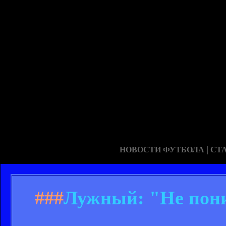
|
НОВОСТИ ФУТБОЛА
СТ
###
Лужный: "Не пони