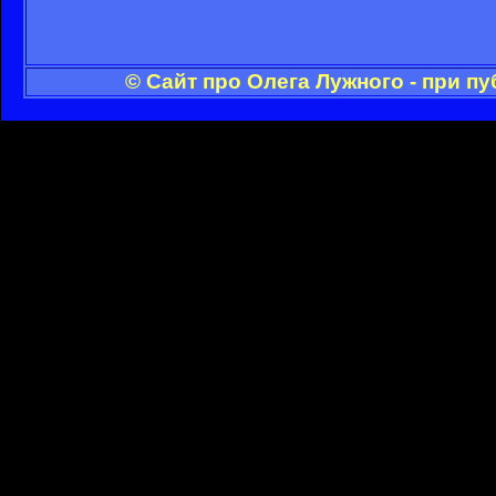
© Сайт про Олега Лужного - при п