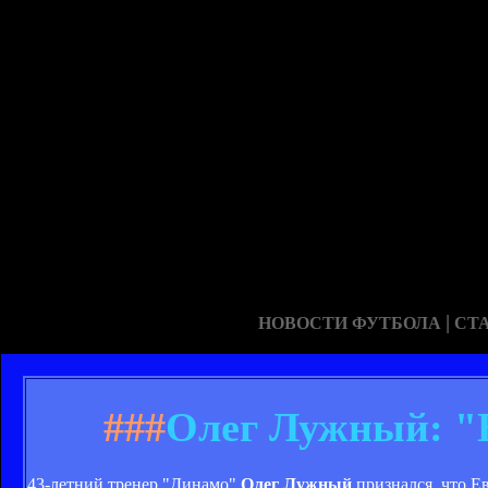
|
НОВОСТИ ФУТБОЛА
СТ
###
Олег Лужный: "Б
43-летний тренер "Динамо"
Олег Лужный
признался, что Е