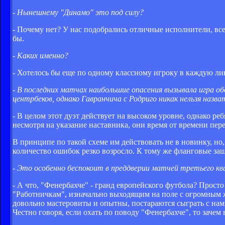
- Нынешнему "Динамо" это под силу?
- Почему нет? У нас подобрались отличные исполнители, в
бы.
- Каких именно?
- Хотелось бы еще по одному классному игроку в каждую л
- В последних матчах наибольшие опасения вызывала игра о
центрбеков, однако Гавранчича с Родриго никак нельзя назв
- В целом этот дуэт действует на высоком уровне, однако ре
несмотря на указание наставника, они время от времени пе
В принципе по такой схеме им действовать не в новинку, но,
количество ошибок резко возросло. К тому же фланговые за
- Это особенно беспокоит в преддверии матчей третьего ква
- А что, "Фенербахче" - гранд европейского футбола? Просто
"Работничкам", изначально выходящим на поле с огромным ж
довольно мастеровиты и опытны, постараются сыграть с нам
Честно говоря, если охать по поводу "Фенербахче", то зач