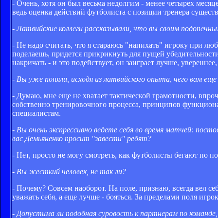
- Очень, хотя он был весьма недолгим - менее четырех месяц
ведь оценка действий футболиста с позиции тренера существ
- Латвийские коллеги рассказывали, что вы своим подопечным 
- Не надо считать, что я стараюсь "напихать" игроку при люб
поделаешь, придется прикрикнуть для пущей убедительност
накричать - и это подействует, он заиграет лучше, увереннее,
- Вы уже поняли, исходя из латвийского опыта, чего вам 
- Думаю, мне еще не хватает тактической грамотности, впро
собственно тренировочного процесса, принципов функциона
специалистам.
- Вы очень экспрессивно ведете себя во время матчей: пос
вас Демьяненко просит "завести" ребят?
- Нет, просто не могу смотреть, как футболисты бегают по п
- Вы жесткий человек, не так ли?
- Почему? Совсем наоборот. На поле, признаю, всегда вел се
уважать себя, а еще лучше - бояться. За пределами поля игро
- Допустима ли подобная суровость к партнерам по команде,