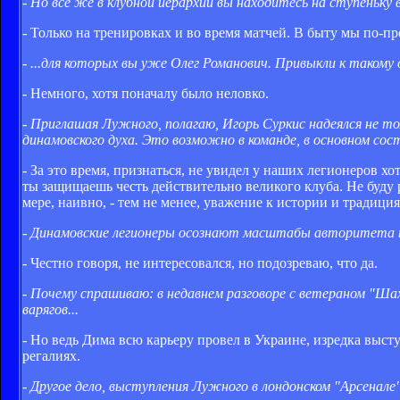
- Но все же в клубной иерархии вы находитесь на ступеньку 
- Только на тренировках и во время матчей. В быту мы по-п
- ...для которых вы уже Олег Романович. Привыкли к таком
- Немного, хотя поначалу было неловко.
- Приглашая Лужного, полагаю, Игорь Суркис надеялся не т
динамовского духа. Это возможно в команде, в основном со
- За это время, признаться, не увидел у наших легионеров хот
ты защищаешь честь действительно великого клуба. Не буду 
мере, наивно, - тем не менее, уважение к истории и традици
- Динамовские легионеры осознают масштабы авторитета 
- Честно говоря, не интересовался, но подозреваю, что да.
- Почему спрашиваю: в недавнем разговоре с ветераном "Ша
варягов...
- Но ведь Дима всю карьеру провел в Украине, изредка выступ
регалиях.
- Другое дело, выступления Лужного в лондонском "Арсенале"