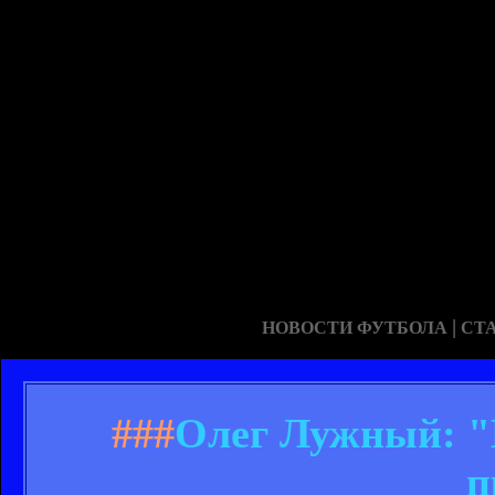
|
НОВОСТИ ФУТБОЛА
СТ
###
Олег Лужный: "Е
п