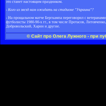
это станет настоящим праздником.
- Кого из звезд нам ожидать на стадионе "Украина"?
- На прощальном матче Бергкампа переговорил с ветеранами 
футболисты 1980-90-х гг., в том числе Протасов, Литовченк
Добровольский, Харин и другие.
© Сайт про Олега Лужного - при п