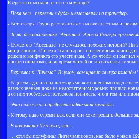
Езерского выгнали за это из команды?
- Пока нет - перевели в дубль и выставили на трансфер.
- Вот это зря. Глупо расставаться с высококлассным игроком
- Знаю, для наставника "Арсенала" Арсена Венгера чрезвыча
- Думаете в "Арсенале" не случалось похожих историй? Ни в о
конце концов. И среди "канониров" на тренировках иногда с
решение конфликта его участникам. А уж чтобы он выгнал ко
профессионалами, и во время матчей оставлять свои личные
- Вернемся к "Динамо". В целом, вам нравится игра команды?
- В целом - да, но над некоторыми компонентами надо еще 
разных звеньев пока на недостаточном уровне: пришли новы
а от них требуется с полуслова понимать, что в том или ино
- Это похоже на определение идеальной команды.
- К этому надо стремиться, если она хочет решать большие за
- В понимании Лужного, это...
- .. .хотя бы полуфинал Лиги чемпионов, как было у нас в 19