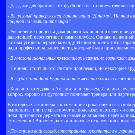
- Да, даже для бразильских футболистов это впечатляющее д
- Вы рьяный приверженец украинизации "Динамо". На ваш взг
сборной на чемпионате мира?
- Увеличение процента доморощенных исполнителей в ведущи
дальнейшей перспективе и самим клубам. Однако на данный
готовы усилить первую команду. Не видно в них того старан
ради профессионального роста, которые были присущи моем
- В многонациональных коллективах неизменно возникает язы
- Не знаю, стоит ли это считать проблемой, но некоторые тр
- В клубах Западной Европы знание местного языка необходим
- Конечно, хотя даже в Англии, или, скажем, Италии случают
вопрос, хорошо ли футболист понимает тренера или партнеро
В интересах легионера в кратчайшие сроки научиться свободн
выполнить, или не среагирует на подсказку партнера - и со
пока приходится держать на скамейке запасных переводчика,
Это смешно! Впрочем, есть и приятные исключения в виде 
- Почему, на ваш взгляд, иностранные исполнители в украи