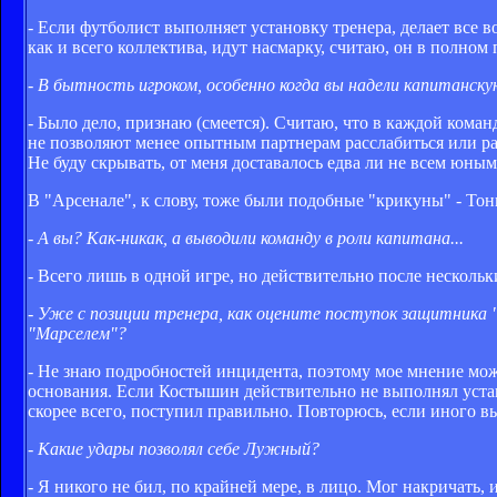
- Если футболист выполняет установку тренера, делает все в
как и всего коллектива, идут насмарку, считаю, он в полном 
- В бытность игроком, особенно когда вы надели капитанск
- Было дело, признаю (смеется). Считаю, что в каждой кома
не позволяют менее опытным партнерам расслабиться или ра
Не буду скрывать, от меня доставалось едва ли не всем юн
В "Арсенале", к слову, тоже были подобные "крикуны" - То
- А вы? Как-никак, а выводили команду в роли капитана...
- Всего лишь в одной игре, но действительно после нескольк
- Уже с позиции тренера, как оцените поступок защитника 
"Марселем"?
- Не знаю подробностей инцидента, поэтому мое мнение може
основания. Если Костышин действительно не выполнял устано
скорее всего, поступил правильно. Повторюсь, если иного вы
- Какие удары позволял себе Лужный?
- Я никого не бил, по крайней мере, в лицо. Мог накричать,