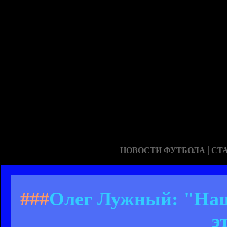
|
НОВОСТИ ФУТБОЛА
СТ
###
Олег Лужный: "Наш
э