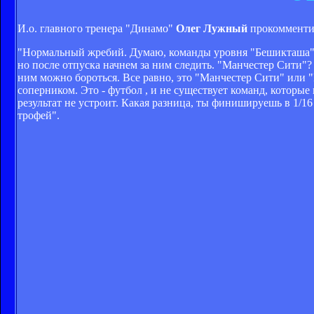
И.о. главного тренера "Динамо"
Олег Лужный
прокомментир
"Нормальный жребий. Думаю, команды уровня "Бешикташа" м
но после отпуска начнем за ним следить. "Манчестер Сити"?
ним можно бороться. Все равно, это "Манчестер Сити" или 
соперником. Это - футбол , и не существует команд, которы
результат не устроит. Какая разница, ты финишируешь в 1/16
трофей".