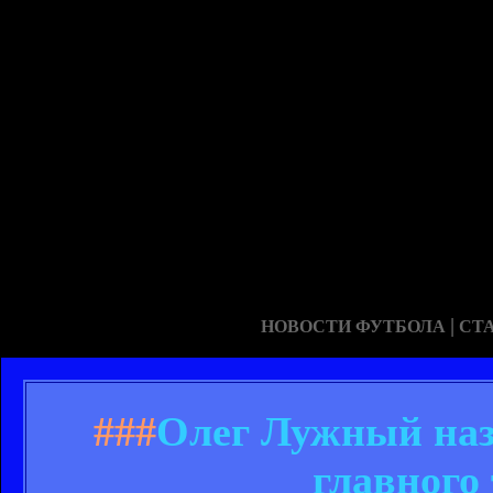
|
НОВОСТИ ФУТБОЛА
СТ
###
Олег Лужный наз
главного