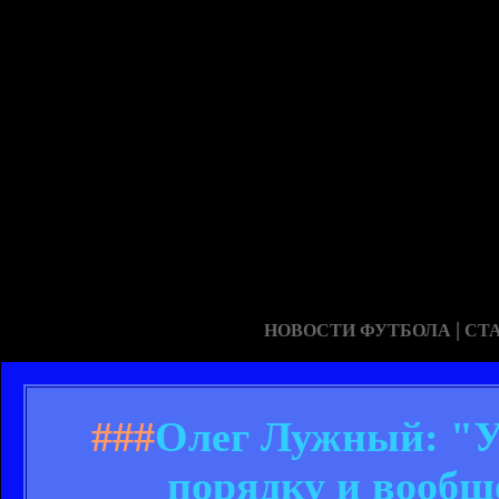
|
НОВОСТИ ФУТБОЛА
СТ
###
Олег Лужный: "У 
порядку и вообщ