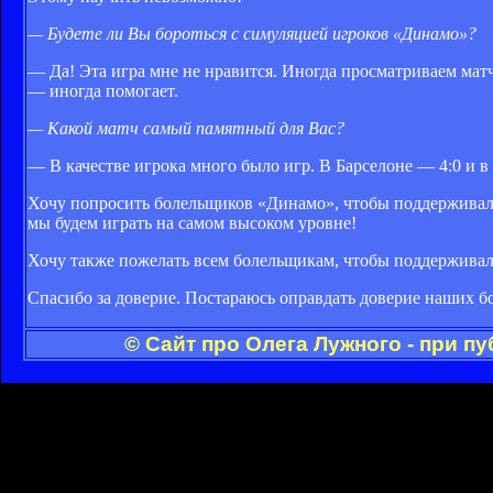
— Будете ли Вы бороться с симуляцией игроков «Динамо»?
— Да! Эта игра мне не нравится. Иногда просматриваем ма
— иногда помогает.
— Кaкой мaтч сaмый пaмятный для Вaс?
— В качестве игрока много было игр. В Барселоне — 4:0 и 
Хочу попросить болельщиков «Динамо», чтобы поддерживали н
мы будем играть на самом высоком уровне!
Хочу также пожелать всем болельщикам, чтобы поддерживал
Спасибо за доверие. Постараюсь оправдать доверие наших б
© Сайт про Олега Лужного - при п