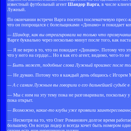
известный футбольный агент
Шандор Варга
, в числе клие
Лужный.
По окончании встречи Варга посетил послематчевую пресс-к
что он попрощался с болельщиками «Динамо» и покидает ком
— Шандор, как вы отреагировали на только что прозвучавш
Варге буквально через несколько минут после того, как наст
— Я не верю в то, что он покидает «Динамо». Потому что это 
что у него на сердце... Но я как его агент, видимо, чего-то не
— Быть может, подобные слова Лужный произнес после того,
— Не думаю. Потому что я каждый день общаюсь с Игорем М
— А с самим Лужным вы говорили о его дальнейшей судьбе в 
— Мы с ним на эту тему пока не разговаривали, поскольку у
пока открыт.
— Возможно, какие-то клубы уже проявили заинтересованно
— Несмотря на то, что Олег Романович долгое время работа
большему. Он всегда лидер и всегда хочет быть номером оди
сезоне есть еще нерешенные задачи.