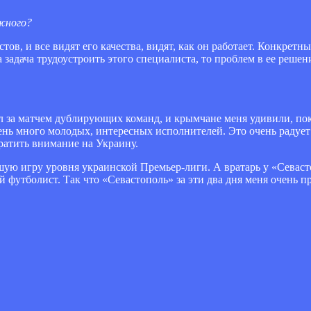
жного?
стов, и все видят его качества, видят, как он работает. Конкре
а задача трудоустроить этого специалиста, то проблем в ее решен
л за матчем дублирующих команд, и крымчане меня удивили, пок
нь много молодых, интересных исполнителей. Это очень радует:
ратить внимание на Украину.
ошую игру уровня украинской Премьер-лиги. А вратарь у «Севас
й футболист. Так что «Севастополь» за эти два дня меня очень п