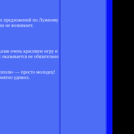
тных предложений по Лужному
ии не возникнет.
азав очень красивую игру и
 оказывается не обязательно
тополя» — просто молодец!
риятно удивил.