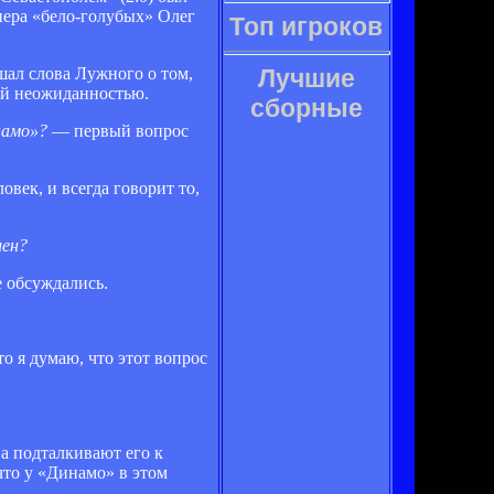
нера «бело-голубых» Олег
Топ игроков
шал слова Лужного о том,
Лучшие
ной неожиданностью.
сборные
инамо»?
— первый вопрос
овек, и всегда говорит то,
шен?
 обсуждались.
о я думаю, что этот вопрос
а подталкивают его к
что у «Динамо» в этом