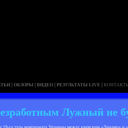
|
|
|
|
АТЬИ
ОБЗОРЫ
ВИДЕО
РЕЗУЛЬТАТЫ LIVE
КОНТАКТ
езработным Лужный не б
 19-го тура чемпионата Украины между киевским «Динамо» и «