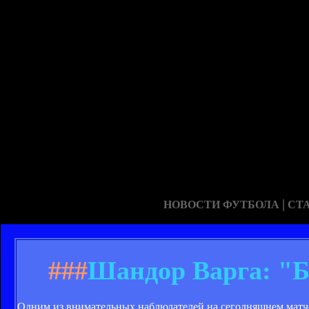
|
НОВОСТИ ФУТБОЛА
СТ
###
Шандор Варга: "Б
Одним из внимательных наблюдателей на сегодняшнем матче