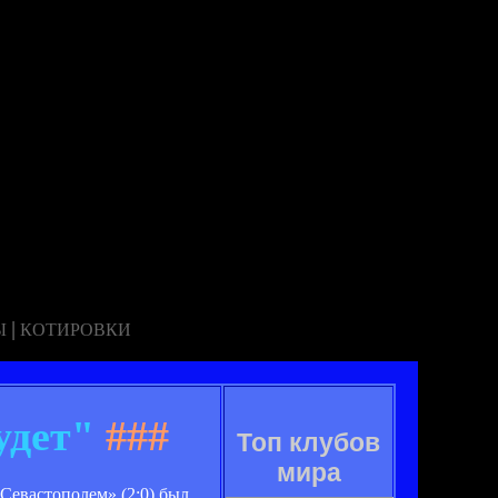
|
Ы
КОТИРОВКИ
удет"
###
Топ клубов
мира
Севастополем» (2:0) был