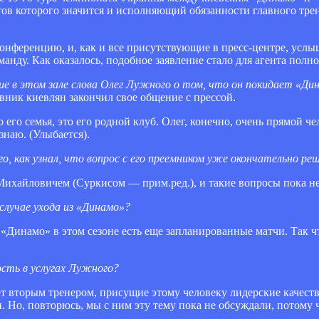
нтов которого значится и исполняющий обязанности главного тре
онференцию, и, как и все присутствующие в пресс-центре, услы
анду. Как оказалось, подобное заявление стало для агента пол
ие в этом зале слова Олег Лужного о том, что он покидает «Д
авник киевлян закончил свое общение с прессой.
его семья, это его родной клуб. Олег, конечно, очень прямой чел
 знаю. (Улыбается).
 как узнал, что вопрос с его преемником уже окончательно ре
ихайловичем (Суркисом — прим.ред.), и такие вопросы пока не
случае ухода из «Динамо»?
 «Динамо» в этом сезоне есть еще запланированные матчи. Так чт
сть в услугах Лужного?
ет вторым тренером, присущие этому человеку лидерские качеств
н. Но, повторюсь, мы с ним эту тему пока не обсуждали, потому 