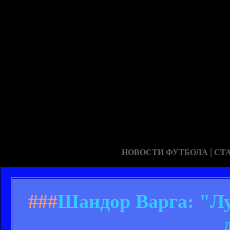
|
НОВОСТИ ФУТБОЛА
СТ
###
Шандор Варга: "Лу