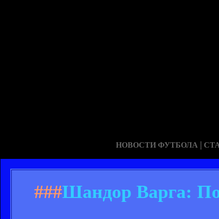
|
НОВОСТИ ФУТБОЛА
СТ
###
Шандор Варга: По