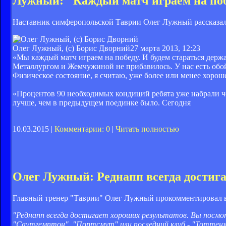
Лужный: "Каждый матч играем на по
Наставник симферопольской Таврии Олег Лужный рассказал о
Олег Лужный, (с) Борис Дворний
27 марта 2013, 12:23
«Мы каждый матч играем на победу. И будем стараться держа
Металлургом и Жемчужиной не прибавилось. У нас есть обой
Физическое состояние, я считаю, уже более или менее хорош
«Процентов 90 необходимых кондиций ребята уже набрали ч
лучше, чем в предыдущем поединке было. Сегодня
10.03.2015 |
Комментарии: 0
|
Читать полностью
Олег Лужный: Реднапп всегда достига
Главный тренер "Таврии" Олег Лужный прокомментировал во
"Реднапп всегда достигает хороших результатов. Вы посмот
"Саутгемптон", "Портсмут" или последний клуб - "Тоттенх