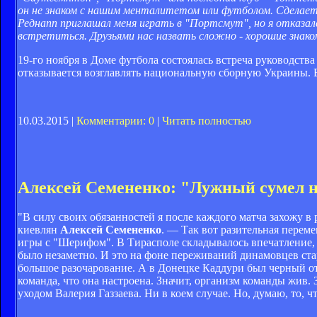
он не знаком с нашим менталитетом или футболом. Сделает
Реднапп приглашал меня играть в "Портсмут", но я отказалс
встретиться. Друзьями нас назвать сложно - хорошие знако
19-го ноября в Доме футбола состоялась встреча руководств
отказывается возглавлять национальную сборную Украины.
10.03.2015 |
Комментарии: 0
|
Читать полностью
Алексей Семененко: "Лужный сумел 
"В силу своих обязанностей я после каждого матча захожу в
киевлян
Алексей Семененко
. — Так вот разительная переме
игры с "Шерифом". В Тирасполе складывалось впечатление, 
было незаметно. И это на фоне переживаний динамовцев стар
большое разочарование. А в Донецке Каддури был черный от
команда, что она настроена. Значит, организм команды жив. З
уходом Валерия Газзаева. Ни в коем случае. Но, думаю, то, 