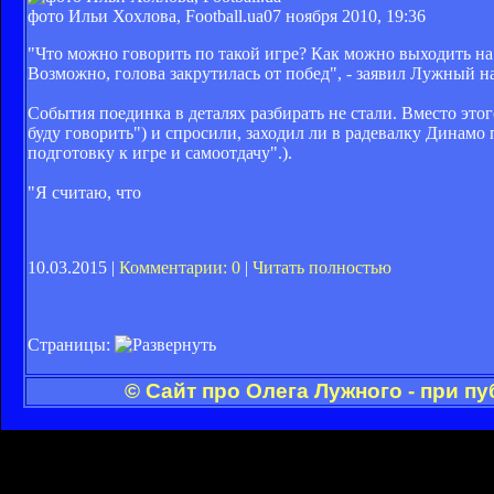
фото Ильи Хохлова, Football.ua
07 ноября 2010, 19:36
"Что можно говорить по такой игре? Как можно выходить на
Возможно, голова закрутилась от побед", - заявил Лужный 
События поединка в деталях разбирать не стали. Вместо это
буду говорить") и спросили, заходил ли в радевалку Динамо
подготовку к игре и самоотдачу".).
"Я считаю, что
10.03.2015 |
Комментарии: 0
|
Читать полностью
Страницы:
© Сайт про Олега Лужного - при п